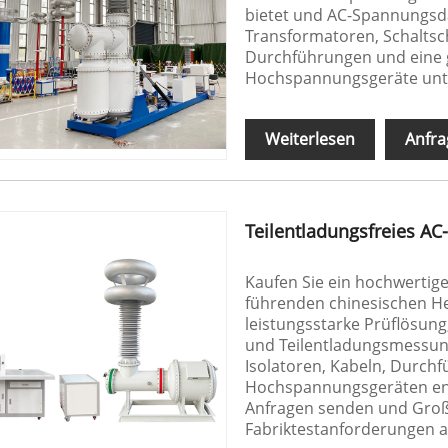
bietet und AC-Spannungsd
Transformatoren, Schaltsch
Durchführungen und eine g
Hochspannungsgeräte unte
Weiterlesen
Anfra
Teilentladungsfreies A
Kaufen Sie ein hochwertig
führenden chinesischen He
leistungsstarke Prüflösung
und Teilentladungsmessung
Isolatoren, Kabeln, Durch
Hochspannungsgeräten entw
Anfragen senden und Großb
Fabriktestanforderungen 