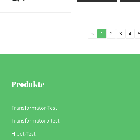
<
1
2
3
4
Produkte
Transformator-Test
Transformatoröltest
Hipot-Test