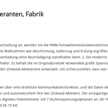
feranten, Fabrik
schaltung an, wenden Sie die PWM-Pulsweitenmodulationstechnol
elle Maßnahmen wie Abschirmung, Isolierung und Erdung ergriffen
gsentladung ohne Beschädigung standhalten kann. 2. Die moderne
chalter. Es behält die im Originalprodukt verwendete große Spann
n Zinkoxid-Ableitertest entwickelt. Um sicherzustellen, dass das In
en über eine drahtlose Kommunikationsfunktion, und die Daten d
t und automatischem Test des Zinkoxid-Ableiters. Der einzigartig
itales Potentiometer mit 7 Stufenspannungsoptionen an: 60-160-kV-Au
0 kV, 10 kV)