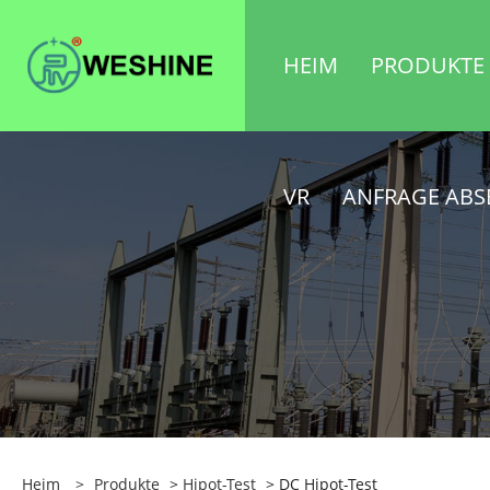
HEIM
PRODUKTE
VR
ANFRAGE AB
Heim
>
Produkte
>
Hipot-Test
> DC Hipot-Test