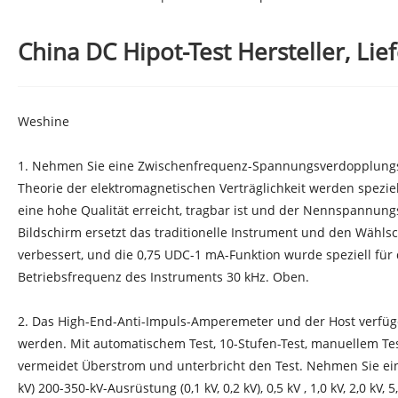
China DC Hipot-Test Hersteller, Lie
Weshine
1. Nehmen Sie eine Zwischenfrequenz-Spannungsverdopplungs
Theorie der elektromagnetischen Verträglichkeit werden spezi
eine hohe Qualität erreicht, tragbar ist und der Nennspannun
Bildschirm ersetzt das traditionelle Instrument und den Wähls
verbessert, und die 0,75 UDC-1 mA-Funktion wurde speziell für de
Betriebsfrequenz des Instruments 30 kHz. Oben.
2. Das High-End-Anti-Impuls-Amperemeter und der Host verfüg
werden. Mit automatischem Test, 10-Stufen-Test, manuellem Tes
vermeidet Überstrom und unterbricht den Test. Nehmen Sie ein dig
kV) 200-350-kV-Ausrüstung (0,1 kV, 0,2 kV), 0,5 kV , 1,0 kV, 2,0 kV, 5,