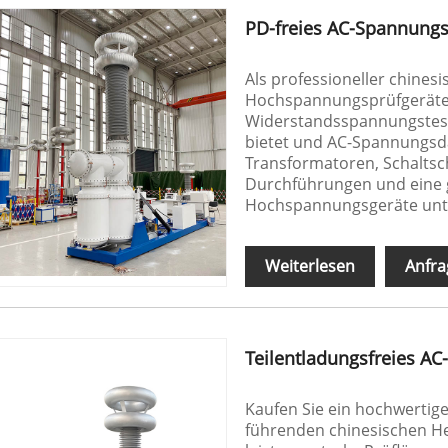
PD-freies AC-Spannung
Als professioneller chinesi
Hochspannungsprüfgeräten
Widerstandsspannungstests
bietet und AC-Spannungsd
Transformatoren, Schaltsch
Durchführungen und eine g
Hochspannungsgeräte unte
Weiterlesen
Anfra
Teilentladungsfreies A
Kaufen Sie ein hochwertig
führenden chinesischen He