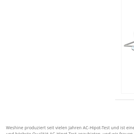
Weshine produziert seit vielen Jahren AC-Hipot-Test und ist ein
und höchste Qualität AC-Hipot-Test anzubieten, und wir freu