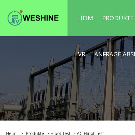
HEIM
PRODUKTE
VR
ANFRAGE AB
Heim
>
Produkte
>
Hipot-Test
> AC-Hipot-Test