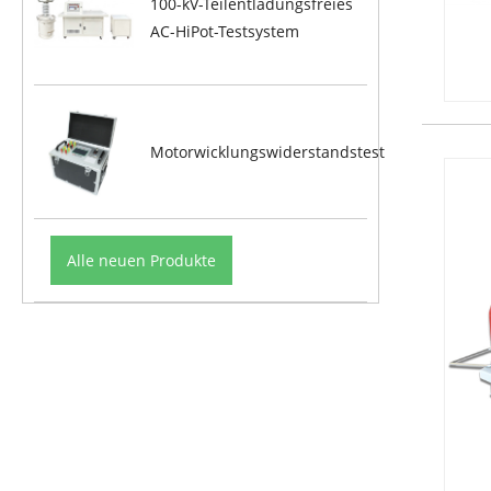
100-kV-Teilentladungsfreies
AC-HiPot-Testsystem
Motorwicklungswiderstandstest
Alle neuen Produkte