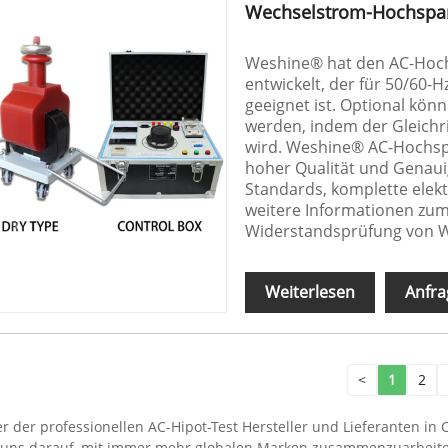
Wechselstrom-Hochspa
Weshine® hat den AC-Hochs
entwickelt, der für 50/60-H
geeignet ist. Optional kön
werden, indem der Gleichr
wird. Weshine® AC-Hochspa
hoher Qualität und Genaui
Standards, komplette elekt
weitere Informationen zum
Widerstandsprüfung von 
Weiterlesen
Anfra
<
1
2
er der professionellen AC-Hipot-Test Hersteller und Lieferanten in 
en uns darauf, mit immer mehr globalen Marken zusammenzuarbeite