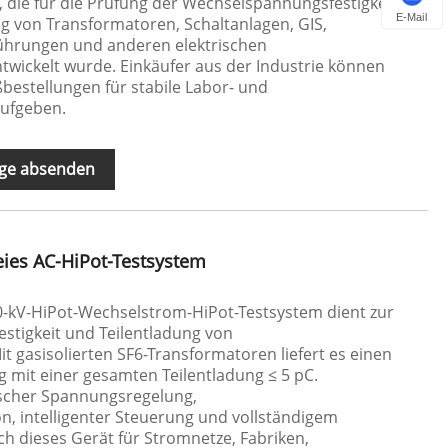
, die für die Prüfung der Wechselspannungsfestigkeit
E-Mail
 von Transformatoren, Schaltanlagen, GIS,
führungen und anderen elektrischen
ickelt wurde. Einkäufer aus der Industrie können
estellungen für stabile Labor- und
aufgeben.
ge absenden
eies AC-HiPot-Testsystem
00-kV-HiPot-Wechselstrom-HiPot-Testsystem dient zur
stigkeit und Teilentladung von
 gasisolierten SF6-Transformatoren liefert es einen
 mit einer gesamten Teilentladung ≤ 5 pC.
ischer Spannungsregelung,
n, intelligenter Steuerung und vollständigem
ich dieses Gerät für Stromnetze, Fabriken,