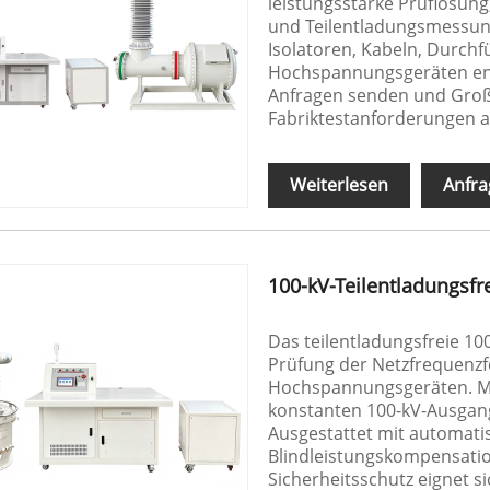
leistungsstarke Prüflösung
und Teilentladungsmessung
Isolatoren, Kabeln, Durch
Hochspannungsgeräten entw
Anfragen senden und Großb
Fabriktestanforderungen 
Weiterlesen
Anfra
100-kV-Teilentladungsfr
Das teilentladungsfreie 1
Prüfung der Netzfrequenzfe
Hochspannungsgeräten. Mit
konstanten 100-kV-Ausgang
Ausgestattet mit automat
Blindleistungskompensatio
Sicherheitsschutz eignet s